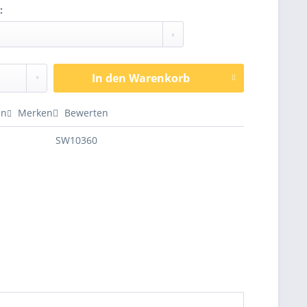
:
In den
Warenkorb
en
Merken
Bewerten
SW10360