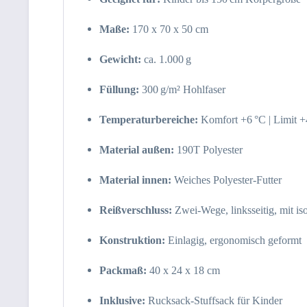
Maße:
170 x 70 x 50 cm
Gewicht:
ca. 1.000 g
Füllung:
300 g/m² Hohlfaser
Temperaturbereiche:
Komfort +6 °C | Limit +
Material außen:
190T Polyester
Material innen:
Weiches Polyester-Futter
Reißverschluss:
Zwei-Wege, linksseitig, mit is
Konstruktion:
Einlagig, ergonomisch geformt
Packmaß:
40 x 24 x 18 cm
Inklusive:
Rucksack-Stuffsack für Kinder