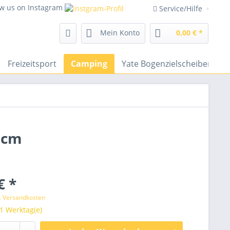
ow us on Instagram
Service/Hilfe
Mein Konto
0,00 € *
Freizeitsport
Camping
Yate Bogenzielscheiben
 cm
€ *
l. Versandkosten
 1 Werktag(e)