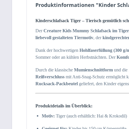
Produktinformationen "Kinder Schla
Kinderschlafsack Tiger – Tierisch gemütlich s
Der
Creature Kids Mummy Schlafsack im Tiger
liebevoll gestalteten Tiermotiv
, der
kindgerechte
Dank der hochwertigen
Hohlfaserfüllung (300 g/
Sommer oder an kühlen Herbstnächten. Der
Komfor
Durch die klassische
Mumienschnittform
und die 
Reißverschluss
mit Anti-Snag-Schutz ermöglicht k
Rucksack-Packbeutel
geliefert, den Kinder eigens
Produktdetails im Überblick:
Motiv:
Tiger (auch erhältlich: Hai & Krokodil)
Geeignet für:
Kinder bis 150 cm Körpergröße