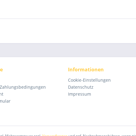
ce
Informationen
Cookie-Einstellungen
 Zahlungsbedingungen
Datenschutz
ht
Impressum
mular
etzl. Mehrwertsteuer zzgl.
Versandkosten
und ggf. Nachnahmegebühren, wenn nic