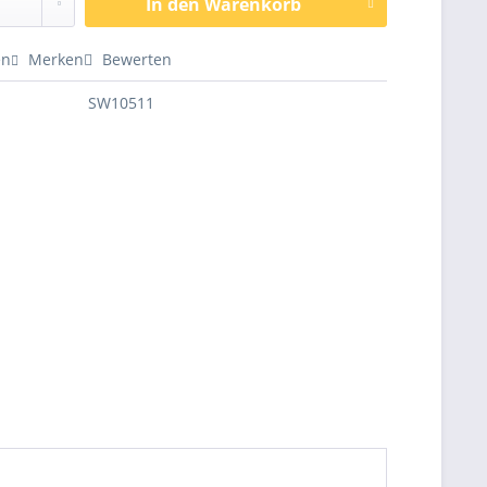
In den
Warenkorb
en
Merken
Bewerten
SW10511