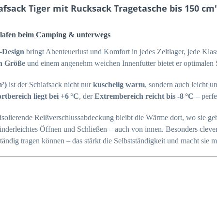
fsack Tiger mit Rucksack Tragetasche bis 150 cm
chlafen beim Camping & unterwegs
-Design
bringt Abenteuerlust und Komfort in jedes Zeltlager, jede Kla
n Größe
und einem angenehm weichen Innenfutter bietet er optimalen 
m²)
ist der Schlafsack nicht nur
kuschelig warm
, sondern auch leicht u
tbereich liegt bei +6 °C
, der
Extrembereich reicht bis -8 °C
– perfe
isolierende Reißverschlussabdeckung bleibt die Wärme dort, wo sie ge
inderleichtes Öffnen und Schließen – auch von innen. Besonders cleve
tändig tragen können – das stärkt die Selbstständigkeit und macht sie m