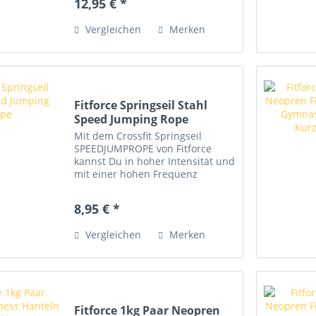
12,95 € *
Zweck perfekt beim Zelten,
Wandern oder Ausflüge an den
Vergleichen
Merken
Strand....
Fitforce Springseil Stahl
Speed Jumping Rope
Mit dem Crossfit Springseil
SPEEDJUMPROPE von Fitforce
kannst Du in hoher Intensität und
mit einer hohen Frequenz
springen und deine Kondition
trainieren. Benutzt wird das
8,95 € *
robuste Seil von Profis und
Amateuren gleichermaßen....
Vergleichen
Merken
Fitforce 1kg Paar Neopren