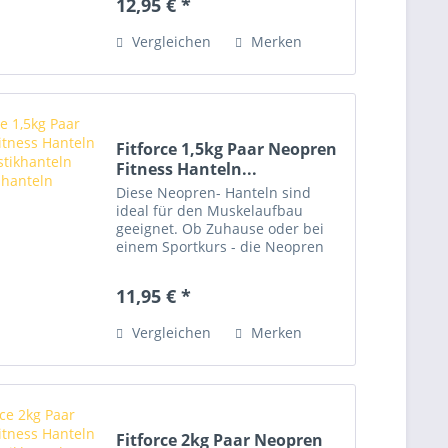
12,95 € *
Zweck perfekt beim Zelten,
Wandern oder Ausflüge an den
Vergleichen
Merken
Strand....
Fitforce 1,5kg Paar Neopren
Fitness Hanteln...
Diese Neopren- Hanteln sind
ideal für den Muskelaufbau
geeignet. Ob Zuhause oder bei
einem Sportkurs - die Neopren
Hanteln sind leicht zu
transportieren und passen in
11,95 € *
jede Sporttasche. Man trainiert
mit unterschiedlichen
Vergleichen
Merken
Gewichtsstufen...
Fitforce 2kg Paar Neopren