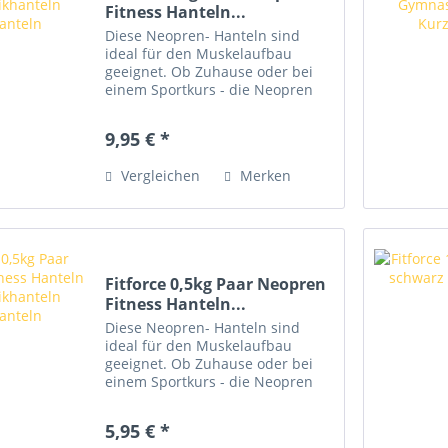
Fitness Hanteln...
Diese Neopren- Hanteln sind
ideal für den Muskelaufbau
geeignet. Ob Zuhause oder bei
einem Sportkurs - die Neopren
Hanteln sind leicht zu
transportieren und passen in
9,95 € *
jede Sporttasche. Man trainiert
mit unterschiedlichen
Vergleichen
Merken
Gewichtsstufen...
Fitforce 0,5kg Paar Neopren
Fitness Hanteln...
Diese Neopren- Hanteln sind
ideal für den Muskelaufbau
geeignet. Ob Zuhause oder bei
einem Sportkurs - die Neopren
Hanteln sind leicht zu
transportieren und passen in
5,95 € *
jede Sporttasche. Man trainiert