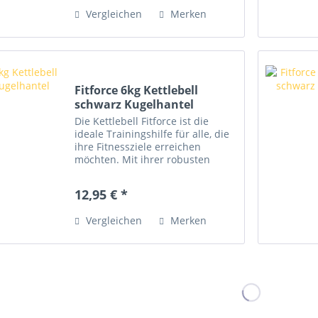
mit unterschiedlichen
Vergleichen
Merken
Gewichtsstufen...
Fitforce 6kg Kettlebell
schwarz Kugelhantel
Die Kettlebell Fitforce ist die
ideale Trainingshilfe für alle, die
ihre Fitnessziele erreichen
möchten. Mit ihrer robusten
Zementfüllung im schützenden
Kunststoffgehäuse eignet sie sich
12,95 € *
perfekt für vielseitige Workouts,
ob zu Hause, im...
Vergleichen
Merken