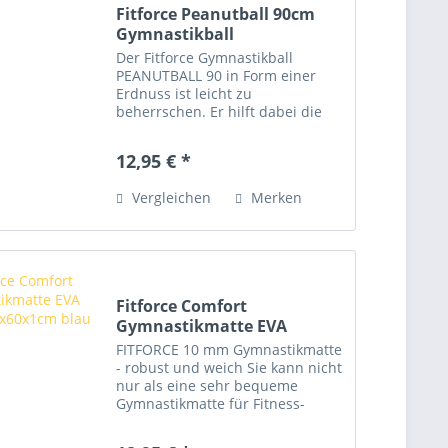
Fitforce Peanutball 90cm
Gymnastikball
Der Fitforce Gymnastikball
PEANUTBALL 90 in Form einer
Erdnuss ist leicht zu
beherrschen. Er hilft dabei die
Haltung zu verbessern. Er ist für
Konditionsübungen genauso gut
12,95 € *
geeignet wie für die Reha nach
einer Operation. Zuhause ist er...
Vergleichen
Merken
Fitforce Comfort
Gymnastikmatte EVA
Matte...
FITFORCE 10 mm Gymnastikmatte
- robust und weich Sie kann nicht
nur als eine sehr bequeme
Gymnastikmatte für Fitness-
Übung verwendet werden,
sondern sie erfüllt auch ihren