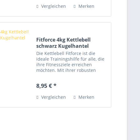
Trainieren aller Körperpartien
Vergleichen
Merken
mit einer Vielzahl von...
Fitforce 4kg Kettlebell
schwarz Kugelhantel
Die Kettlebell Fitforce ist die
ideale Trainingshilfe für alle, die
ihre Fitnessziele erreichen
möchten. Mit ihrer robusten
Zementfüllung im schützenden
Kunststoffgehäuse eignet sie sich
8,95 € *
perfekt für vielseitige Workouts,
ob zu Hause, im...
Vergleichen
Merken