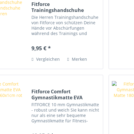
Fitforce
Trainingshandschuhe
Fitness Handschuhe...
Die Herren Trainingshandschuhe
von Fitforce von schützen Deine
Hände vor Abschürfungen
während des Trainings und
sorgen für einen sicheren Griff.
Mit Innenhand-Polsterung –
9,95 € *
reduziert die Bildung von Blasen
Ergonomisch angeordnete
Vergleichen
Merken
Polster...
Fitforce Comfort
Gymnastikmatte EVA
Matte...
FITFORCE 10 mm Gymnastikmatte
- robust und weich Sie kann nicht
nur als eine sehr bequeme
Gymnastikmatte für Fitness-
Übung verwendet werden,
sondern sie erfüllt auch ihren