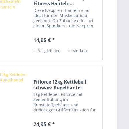
Fitness Hanteln...
Diese Neopren- Hanteln sind
ideal für den Muskelaufbau
geeignet. Ob Zuhause oder bei
einem Sportkurs - die Neopren
Hanteln sind leicht zu
transportieren und passen in
14,95 € *
jede Sporttasche. Man trainiert
mit unterschiedlichen
Vergleichen
Merken
Gewichtsstufen...
Fitforce 12kg Kettlebell
schwarz Kugelhantel
8kg Kettlebell Fitforce mit
Zementfüllung im
Kunststoffgehäuse und
dreieckiger Griffkonstruktion für
Einhand- und Zweihandgriff.
Dank ihrer Konstruktion
24,95 € *
ermöglicht die Kettlebell das