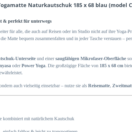
ogamatte Naturkautschuk 185 x 68 blau (model C
st & perfekt für unterwegs
leiter für alle, die auch auf Reisen oder im Studio nicht auf ihre Yoga-
h die Matte bequem zusammenfalten und in jeder Tasche verstauen – per
tschuk-Unterseite
und einer
saugfähigen Mikrofaser-Oberfläche
sor
nyasa
oder
Power Yoga
. Die großzügige Fläche von
185 x 68 cm
biet
ewährleistet.
ndern auch vielseitig einsetzbar – nutze sie als
Reisematte
,
Zweitmat
e kombiniert mit natürlichem Kautschuk
einfach faltbar & leicht zu transportieren