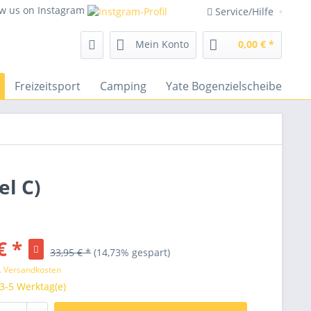
ow us on Instagram
Service/Hilfe
Mein Konto
0,00 € *
Freizeitsport
Camping
Yate Bogenzielscheiben
l C)
€ *
33,95 € *
(14,73% gespart)
l. Versandkosten
 3-5 Werktag(e)