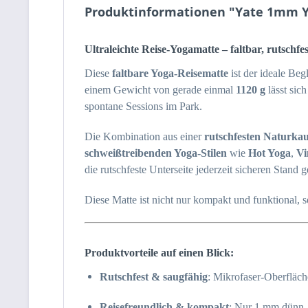
Produktinformationen "Yate 1mm Y
Ultraleichte Reise-Yogamatte – faltbar, rutschfe
Diese
faltbare Yoga-Reisematte
ist der ideale Beg
einem Gewicht von gerade einmal
1120 g
lässt sic
spontane Sessions im Park.
Die Kombination aus einer
rutschfesten Naturkau
schweißtreibenden Yoga-Stilen
wie
Hot Yoga
,
Vi
die rutschfeste Unterseite jederzeit sicheren Stand g
Diese Matte ist nicht nur kompakt und funktional, so
Produktvorteile auf einen Blick:
Rutschfest & saugfähig
: Mikrofaser-Oberfläch
Reisefreundlich & kompakt
: Nur 1 mm dünn – 