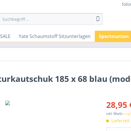
foll
SALE
Yate Schaumstoff Sitzunterlagen
Sportmatten
rkautschuk 185 x 68 blau (mode
28,95 
inkl. MwSt.
zzg
Lieferzeit