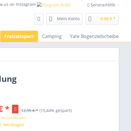
ow us on Instagram
Service/Hilfe
Mein Konto
0,00 € *
Freizeitsport
Camping
Yate Bogenzielscheiben
lung
€ *
12,95 € *
(15,44% gespart)
l. Versandkosten
 1 Werktag(e)