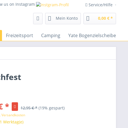
ow us on Instagram
Service/Hilfe
Mein Konto
0,00 € *
Freizeitsport
Camping
Yate Bogenzielscheiben
hfest
€ *
12,95 € *
(19% gespart)
l. Versandkosten
 1 Werktag(e)