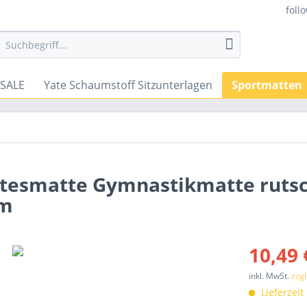
foll
SALE
Yate Schaumstoff Sitzunterlagen
Sportmatten
atesmatte Gymnastikmatte rutsc
cm
10,49 
inkl. MwSt.
zzg
Lieferzeit