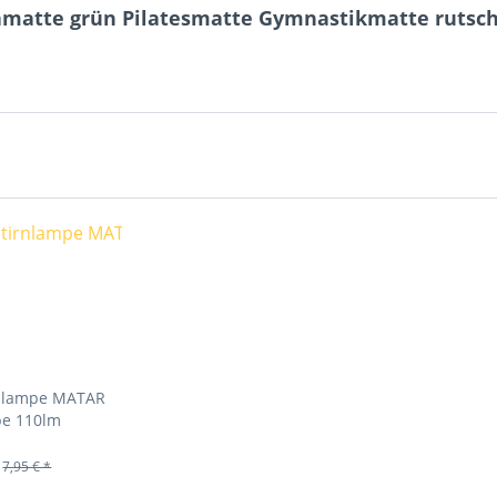
amatte grün Pilatesmatte Gymnastikmatte rutsch
rnlampe MATAR
pe 110lm
7,95 € *