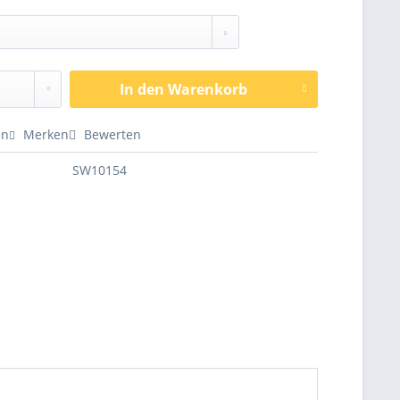
In den
Warenkorb
en
Merken
Bewerten
SW10154